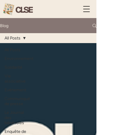
Blog
All Posts
All Posts
Environnement
Solidarité
Vie
associative
Evènement
Communiqué
de presse
Le Journal
des
bénévoles
Enquête de