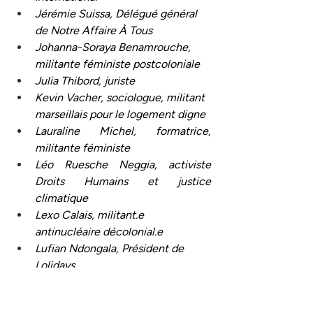
Jérémie Suissa, Délégué général 
de Notre Affaire À Tous
Johanna-Soraya Benamrouche, 
militante féministe postcoloniale
Julia Thibord, juriste 
Kevin Vacher, sociologue, militant 
marseillais pour le logement digne
Lauraline Michel, formatrice, 
militante féministe
Léo Ruesche Neggia, activiste 
Droits Humains et justice 
climatique
Lexo Calais, militant.e 
antinucléaire décolonial.e
Lufian Ndongala, Président de 
Lolidays 
Magali Payen, Directrice de ON 
EST PRET