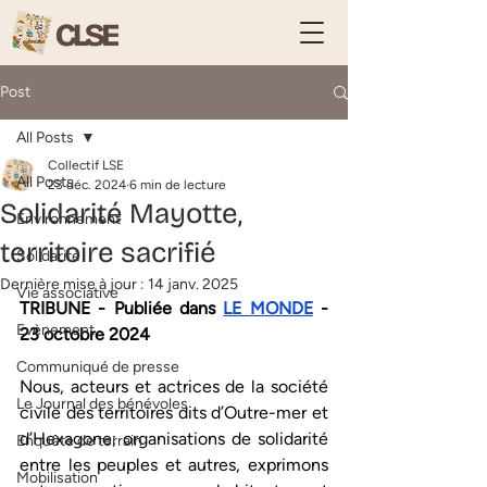
Post
All Posts
Collectif LSE
All Posts
23 déc. 2024
6 min de lecture
Solidarité Mayotte,
Environnement
territoire sacrifié
Solidarité
Dernière mise à jour :
14 janv. 2025
Vie associative
TRIBUNE - Publiée dans
LE MONDE
 - 
Evènement
23 octobre 2024 
Communiqué de presse
Nous, acteurs et actrices de la société 
Le Journal des bénévoles
civile des territoires dits d’Outre-mer et 
d’Hexagone; organisations de solidarité 
Enquête de terrain
entre les peuples et autres, exprimons 
Mobilisation