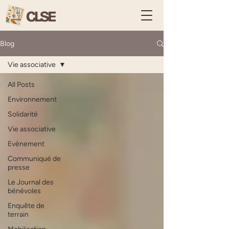
Blog
Vie associative
All Posts
Environnement
Solidarité
Vie associative
Evènement
Communiqué de
presse
Le Journal des
bénévoles
Enquête de
terrain