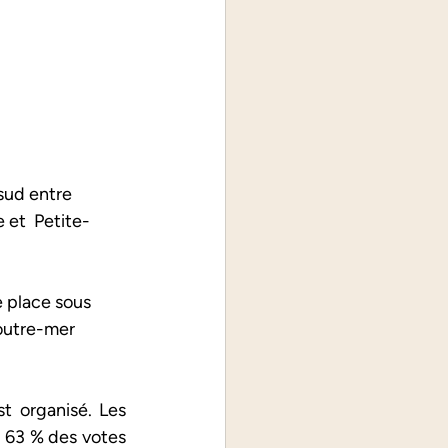
sud entre 
 et  Petite-
e place sous 
’outre-mer 
 organisé. Les 
 63 % des votes 