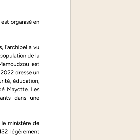
st organisé en 
 l’archipel a vu 
population de la 
 Mamoudzou est 
 2022 dresse un 
ité, éducation, 
é Mayotte. Les 
tants dans une 
e ministère de 
432 légèrement 