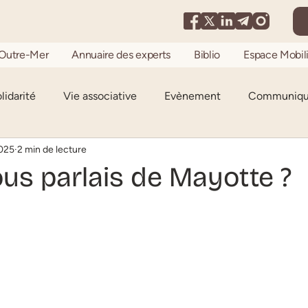
Outre-Mer
Annuaire des experts
Biblio
Espace Mobili
lidarité
Vie associative
Evènement
Communiqué
2025
2 min de lecture
Enquête de terrain
Mobilisation
Tribune
vous parlais de Mayotte ?