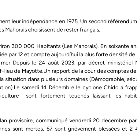
ent leur indépendance en 1975. Un second référendum e
s Mahorais choisissent de rester français.
iron 300 000 Habitants (Les Mahorais).
En soixante ans,
iée par 12 et compte aujourd’hui la plus forte densité de 
-mer
 D
epuis le 24 août 2023, par décret ministériel
ef-lieu de Mayotte.Un rapport de la cour des comptes de
la situation dans plusieurs domaines (Démographie, sécur
ation).Le samedi 14 Décembre le cyclone Chido a frapp
agriculture  sont fortement touchés laissant les habi
lan provisoire, communiqué vendredi 20 décembre par l
sonnes sont mortes, 67 sont grièvement blessées et 2 