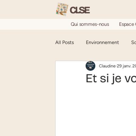
Qui sommes-nous
Espace 
All Posts
Environnement
So
Claudine
29 janv. 
Le Journal des bénévoles
Et si je 