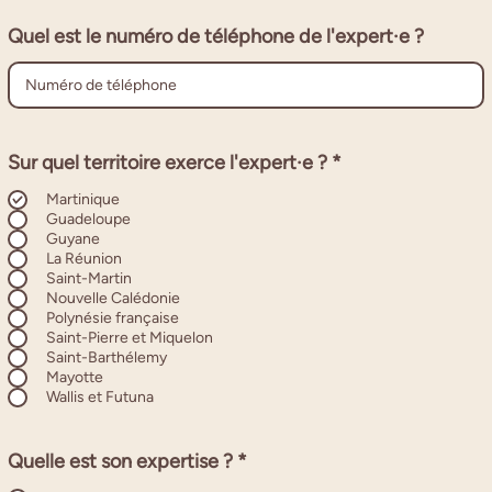
Quel est le numéro de téléphone de l'expert·e ?
O
Sur quel territoire exerce l'expert·e ?
*
b
l
Martinique
i
Guadeloupe
g
Guyane
a
La Réunion
t
Saint-Martin
o
Nouvelle Calédonie
i
Polynésie française
r
Saint-Pierre et Miquelon
e
Saint-Barthélemy
Mayotte
Wallis et Futuna
O
Quelle est son expertise ?
*
b