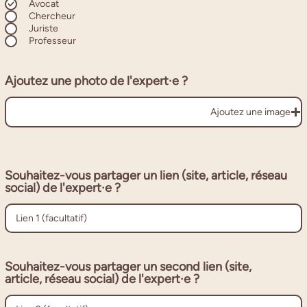
l
Avocat
i
Chercheur
g
Juriste
a
Professeur
t
o
i
Ajoutez une photo de l'expert·e ?
r
e
Ajoutez une image
Souhaitez-vous partager un lien (site, article, réseau
social) de l'expert·e ?
Souhaitez-vous partager un second lien (site,
article, réseau social) de l'expert·e ?