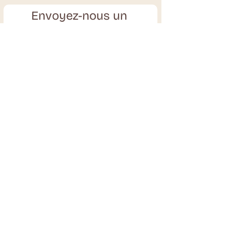
Envoyez-nous un
message !
E-mail
Objet
Votre message
Envoyer