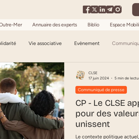
Outre-Mer
Annuaire des experts
Biblio
Espace Mobili
lidarité
Vie associative
Evènement
Communiqué
Enquête de terrain
Mobilisation
Tribune
CLSE
17 juin 2024
5 min de lectu
Communiqué de presse
CP - Le CLSE ap
pour des valeur
unissent
Le contexte politique actuel,