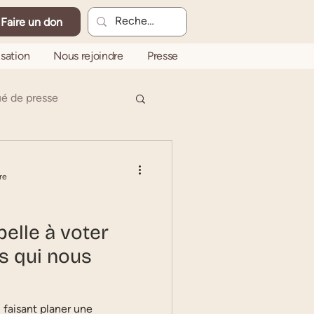
Faire un don
sation
Nous rejoindre
Presse
 de presse
re
pelle à voter
s qui nous
 faisant planer une